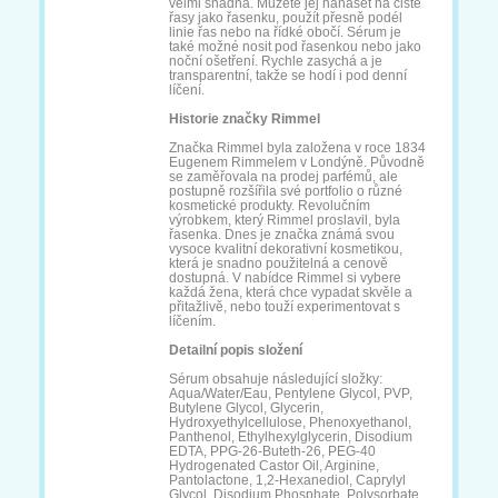
Liftactiv Supreme
Long 4 Lashes
Max Factor False
Maybelline Sky
High
Natucain Brow
No1 Lash
Nuvega
Ordinary Multi-
Peptide
Řasové hnojivo
RefectoCil