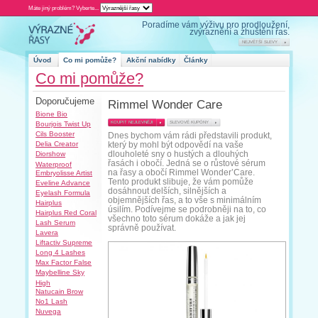
Máte jiný problém? Vyberte...
Úvod
Co mi pomůže?
Co mi pom
Doporučujeme
R
Bione Bio