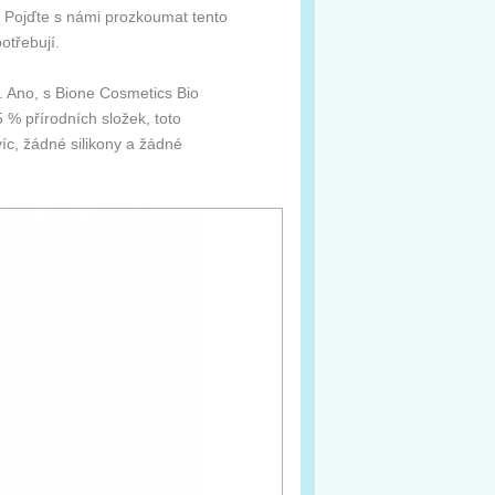
m! Pojďte s námi prozkoumat tento
otřebují.
O. Ano, s Bione Cosmetics Bio
 % přírodních složek, toto
íc, žádné silikony a žádné