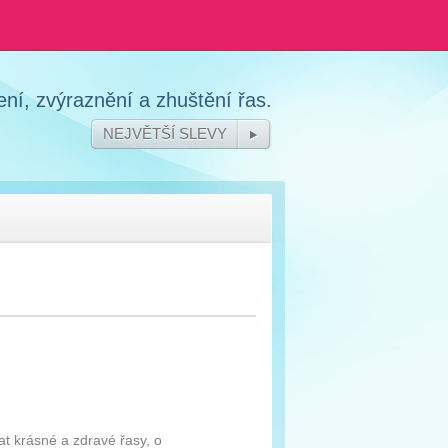
ní, zvýraznění a zhuštění řas.
NEJVĚTŠÍ SLEVY
 krásné a zdravé řasy, o