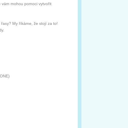
ré vám mohou pomoci vytvořit
řasy? My říkáme, že stojí za to!
dy.
ONE)