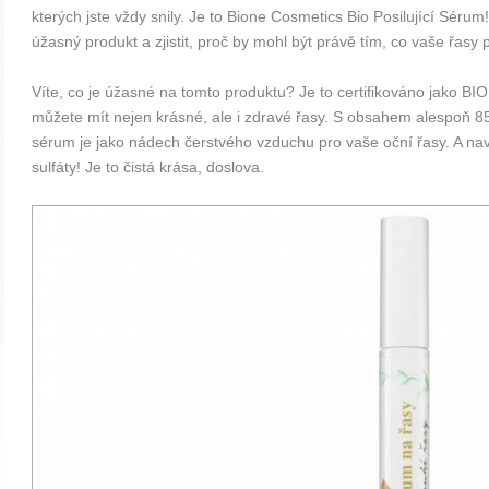
kterých jste vždy snily. Je to Bione Cosmetics Bio Posilující Séru
úžasný produkt a zjistit, proč by mohl být právě tím, co vaše řasy p
Víte, co je úžasné na tomto produktu? Je to certifikováno jako BI
můžete mít nejen krásné, ale i zdravé řasy. S obsahem alespoň 85
sérum je jako nádech čerstvého vzduchu pro vaše oční řasy. A nav
sulfáty! Je to čistá krása, doslova.