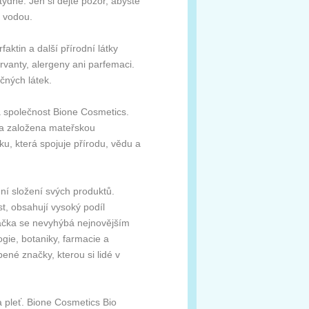
ýdně. Jen si dejte pozor, abyste
u vodou.
faktin a další přírodní látky
rvanty, alergeny ani parfemaci.
čných látek.
á společnost Bione Cosmetics.
yla založena mateřskou
u, která spojuje přírodu, vědu a
dní složení svých produktů.
t, obsahují vysoký podíl
Značka se nevyhýbá nejnovějším
ie, botaniky, farmacie a
bené značky, kterou si lidé v
a pleť. Bione Cosmetics Bio