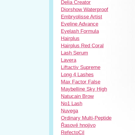
Delia Creator
Diorshow Waterproof
Embryolisse Artist
Eveline Advance
Eyelash Formula
Hairplus
Hairplus Red Coral
Lash Serum
Lavera
Liftactiv Supreme
Long 4 Lashes
Max Factor False
Maybelline Sky High
Natucain Brow
No1 Lash
Nuvega
Ordinary Multi-Peptide
Řasové hnojivo
RefectoCil