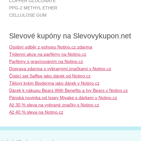
COPPER GLUCONATE
PPG-2 METHYL ETHER
CELLULOSE GUM
Slevové kupóny na Slevovykupon.net
Osobní odběr z eshopu Notino.cz zdarma
Týdenní akce na parfémy na Notino.cz
Parfémy s gravírováním na Notino.cz
Doprava zdarma s vybranými značkami v Notino.cz
Čisticí set Saffee jako dárek od Notino.cz
Tělový krém Bioderma jako dárek v Notino.cz
Dárek k nákupu Bears With Benefits a Ivy Bears v Notino.cz
Pánská novinka od Issey Miyake s dárkem v Notino.cz
Až 30 % sleva na vybrané značky s Notino.cz
Až 40 % sleva na Notino.cz