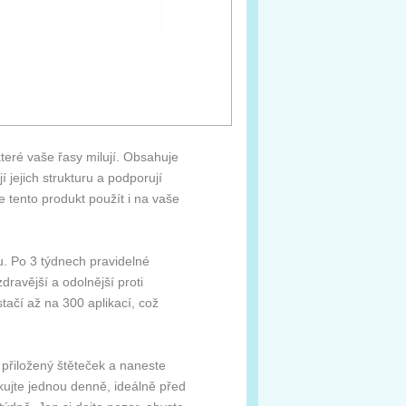
které vaše řasy milují. Obsahuje
jí jejich strukturu a podporují
e tento produkt použít i na vaše
u. Po 3 týdnech pravidelné
ravější a odolnější proti
tačí až na 300 aplikací, což
 přiložený štěteček a naneste
kujte jednou denně, ideálně před