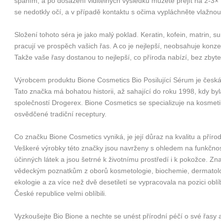
spaním, a po dosažení viditelných výsledků můžete přejít na 2-3× t
se nedotkly očí, a v případě kontaktu s očima vypláchněte vlažno
Složení tohoto séra je jako malý poklad. Keratin, kofein, matrin, sur
pracují ve prospěch vašich řas. A co je nejlepší, neobsahuje konze
Takže vaše řasy dostanou to nejlepší, co příroda nabízí, bez zbyte
Výrobcem produktu Bione Cosmetics Bio Posilující Sérum je česk
Tato značka má bohatou historii, až sahající do roku 1998, kdy b
společností Drogerex. Bione Cosmetics se specializuje na kosmetik
osvědčené tradiční receptury.
Co značku Bione Cosmetics vyniká, je její důraz na kvalitu a příro
Veškeré výrobky této značky jsou navrženy s ohledem na funkčnos
účinných látek a jsou šetrné k životnímu prostředí i k pokožce. 
vědeckým poznatkům z oborů kosmetologie, biochemie, dermatolog
ekologie a za více než dvě desetiletí se vypracovala na pozici oblí
České republice velmi oblíbili.
Vyzkoušejte Bio Bione a nechte se unést přírodní péčí o své řasy 