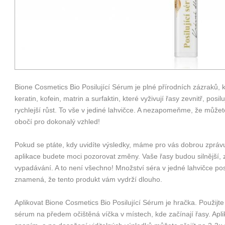
Bione Cosmetics Bio Posilující Sérum je plné přírodních zázraků, 
keratin, kofein, matrin a surfaktin, které vyživují řasy zevnitř, posilu
rychlejší růst. To vše v jediné lahvičce. A nezapomeňme, že můžet
obočí pro dokonalý vzhled!
Pokud se ptáte, kdy uvidíte výsledky, máme pro vás dobrou zpráv
aplikace budete moci pozorovat změny. Vaše řasy budou silnější, zd
vypadávání. A to není všechno! Množství séra v jedné lahvičce pos
znamená, že tento produkt vám vydrží dlouho.
Aplikovat Bione Cosmetics Bio Posilující Sérum je hračka. Použijte
sérum na předem očištěná víčka v místech, kde začínají řasy. Apli