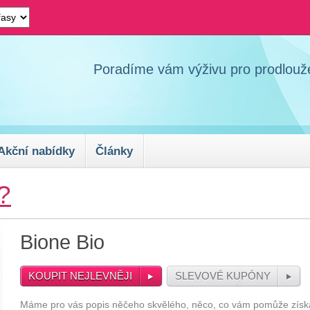
Poradíme vám výživu pro prodlouže
Akční nabídky
Články
?
Bione Bio
KOUPIT NEJLEVNĚJI
SLEVOVÉ KUPÓNY
Máme pro vás popis něčeho skvělého, něco, co vám pomůže získat